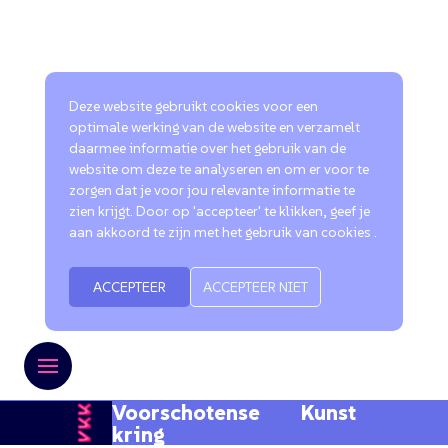
Deze website gebruikt cookies voor een
optimale werking van de website en verzamelt
daarmee informatie over het gebruik van de
website om deze te analyseren en om er voor te
zorgen dat je voor jou relevante informatie te
zien krijgt. Door op 'accepteer' te klikken, geef je
aan akkoord te zijn met het gebruik van cookies .
ACCEPTEER
ACCEPTEER NIET
Voorschotense Kunst
kring