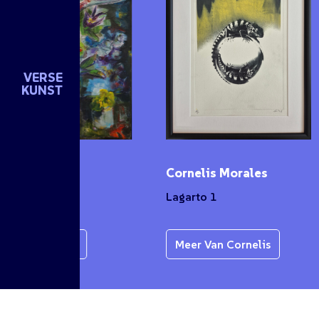
VERSE
KUNST
n de Groot
Cornelis Morales
et
Lagarto 1
r Van Karen
Meer Van Cornelis