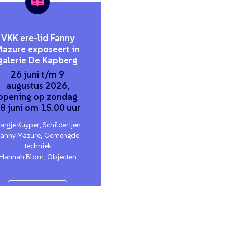
VKK ere-lid Fanny
Mazure exposeert in
galerie De Kapberg
26 juni t/m 9
augustus 2026,
opening op zondag
8 juni om 15.00 uur
argje Kuyper, Schilderijen
Fanny Mazure, Gemengde
techniek
Hannah Blom, Objecten
verder lezen