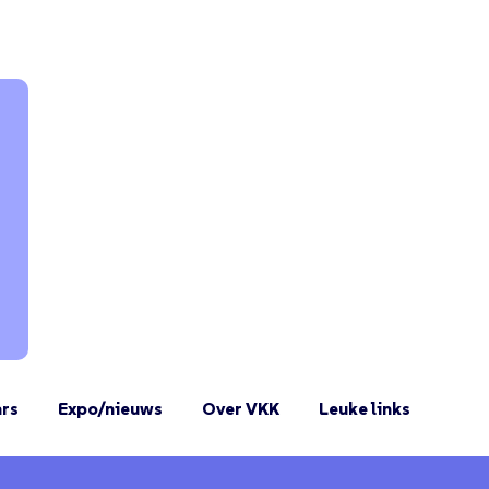
rs
Expo/nieuws
Over VKK
Leuke links