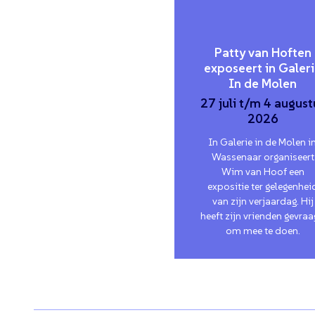
Patty van Hoften
exposeert in Galer
In de Molen
27 juli t/m 4 august
2026
In Galerie in de Molen i
Wassenaar organiseert
Wim van Hoof een
expositie ter gelegenhei
van zijn verjaardag. Hij
heeft zijn vrienden gevra
om mee te doen.
verder lezen