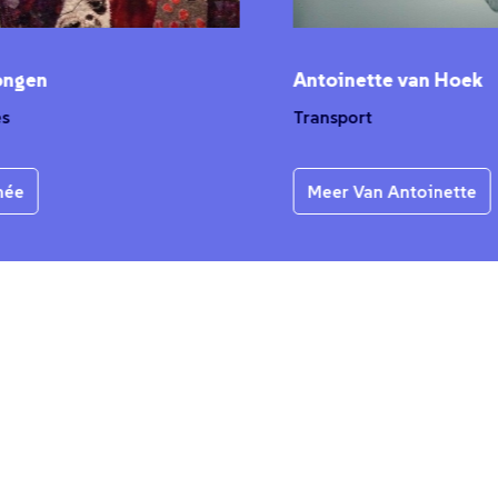
Antoinette van Hoek
Transport
Meer Van Antoinette