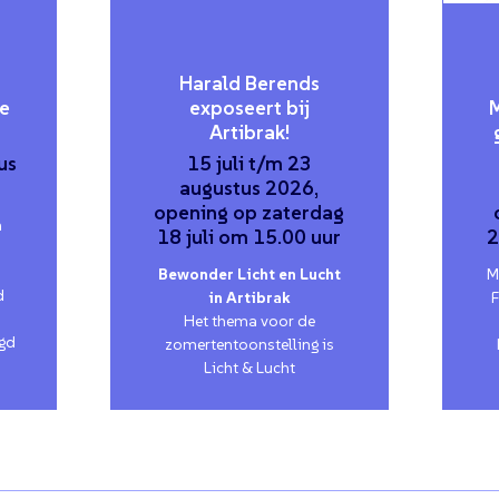
Harald Berends
ie
exposeert bij
Artibrak!
us
15 juli t/m 23
augustus 2026,
opening op zaterdag
n
18 juli om 15.00 uur
2
Bewonder Licht en Lucht
M
d
in Artibrak
Het thema voor de
agd
zomertentoonstelling is
Licht & Lucht
verder lezen