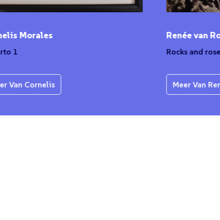
Morales
Renée van Rongen
Rocks and roses
 Cornelis
Meer Van Renée