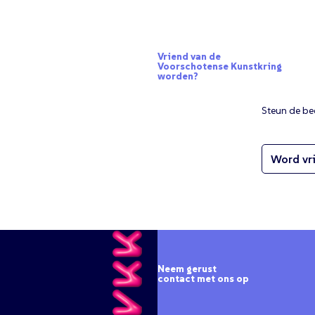
Vriend van de
Voorschotense Kunstkring
worden?
Steun de be
Word vri
Neem gerust
contact met ons op