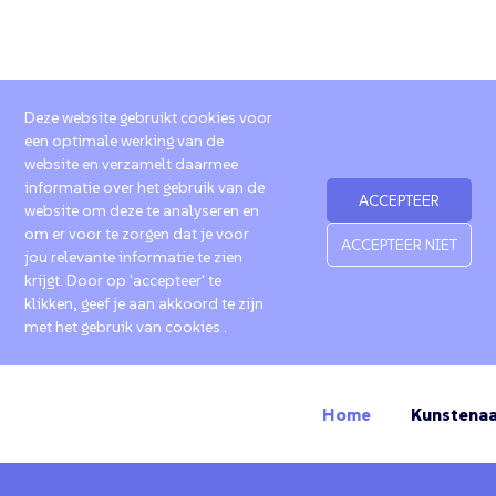
Deze website gebruikt cookies voor
een optimale werking van de
website en verzamelt daarmee
informatie over het gebruik van de
ACCEPTEER
website om deze te analyseren en
om er voor te zorgen dat je voor
ACCEPTEER NIET
jou relevante informatie te zien
krijgt. Door op 'accepteer' te
klikken, geef je aan akkoord te zijn
met het gebruik van cookies .
Home
Kunstenaa