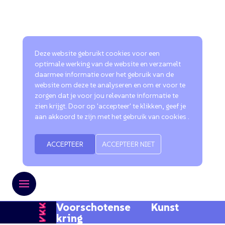
Deze website gebruikt cookies voor een
optimale werking van de website en verzamelt
daarmee informatie over het gebruik van de
website om deze te analyseren en om er voor te
zorgen dat je voor jou relevante informatie te
zien krijgt. Door op 'accepteer' te klikken, geef je
aan akkoord te zijn met het gebruik van cookies .
ACCEPTEER
ACCEPTEER NIET
Voorschotense Kunst
kring