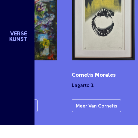
VERSE
KUNST
n de Groot
Cornelis Morales
et
Lagarto 1
r Van Karen
Meer Van Cornelis