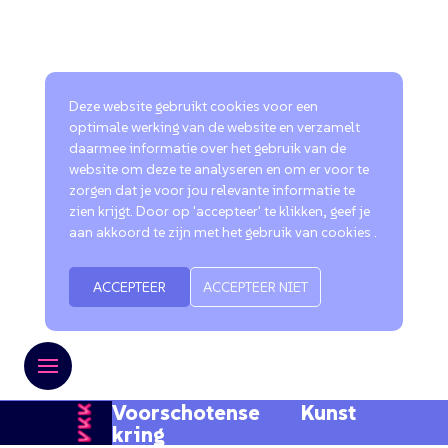
Deze website gebruikt cookies voor een
optimale werking van de website en verzamelt
daarmee informatie over het gebruik van de
website om deze te analyseren en om er voor te
zorgen dat je voor jou relevante informatie te
zien krijgt. Door op 'accepteer' te klikken, geef je
aan akkoord te zijn met het gebruik van cookies .
ACCEPTEER
ACCEPTEER NIET
Voorschotense Kunst
kring