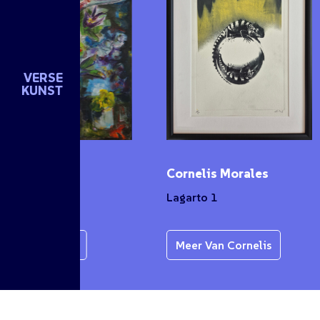
VERSE
KUNST
n de Groot
Cornelis Morales
et
Lagarto 1
r Van Karen
Meer Van Cornelis