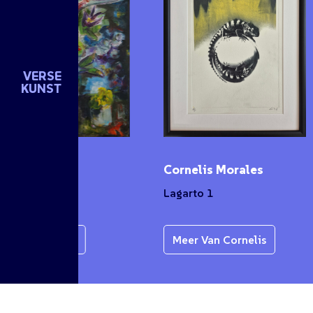
VERSE
KUNST
n de Groot
Cornelis Morales
et
Lagarto 1
r Van Karen
Meer Van Cornelis