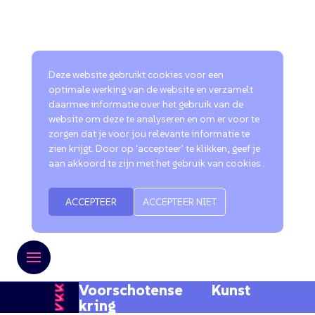
Deze website gebruikt cookies voor een
optimale werking van de website en verzamelt
daarmee informatie over het gebruik van de
website om deze te analyseren en om er voor te
zorgen dat je voor jou relevante informatie te
zien krijgt. Door op 'accepteer' te klikken, geef je
aan akkoord te zijn met het gebruik van cookies .
ACCEPTEER
ACCEPTEER NIET
Voorschotense Kunst
kring