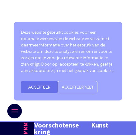
Deze website gebruikt cookies voor een
optimale werking van de website en verzamelt
daarmee informatie over het gebruik van de
website om deze te analyseren en om er voor te
zorgen dat je voor jou relevante informatie te
zien krijgt. Door op 'accepteer' te klikken, geef je
aan akkoord te zijn met het gebruik van cookies .
ACCEPTEER
ACCEPTEER NIET
Voorschotense Kunst
kring