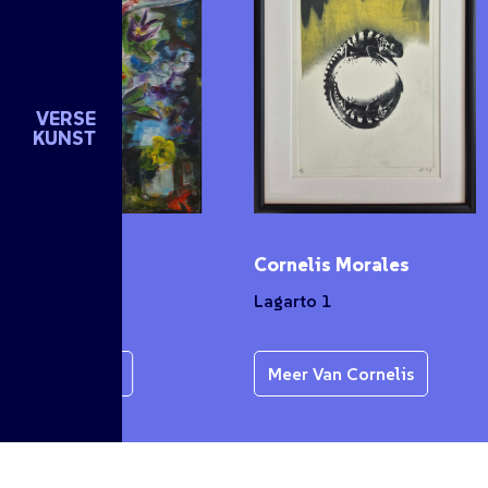
VERSE
KUNST
n de Groot
Cornelis Morales
et
Lagarto 1
r Van Karen
Meer Van Cornelis