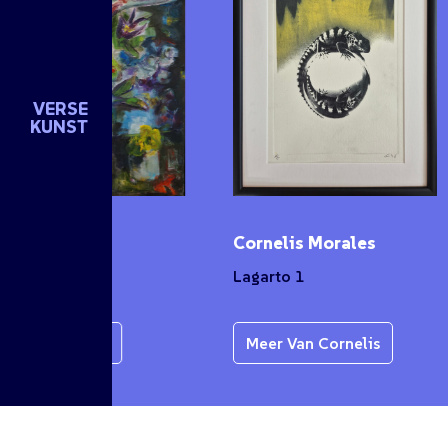
VERSE
KUNST
n de Groot
Cornelis Morales
et
Lagarto 1
r Van Karen
Meer Van Cornelis