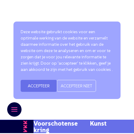
Deze website gebruikt cookies voor een
optimale werking van de website en verzamelt
daarmee informatie over het gebruik van de
website om deze te analyseren en om er voor te
zorgen dat je voor jou relevante informatie te
zien krijgt. Door op 'accepteer' te klikken, geef je
aan akkoord te zijn met het gebruik van cookies .
ACCEPTEER
ACCEPTEER NIET
Voorschotense Kunst
kring