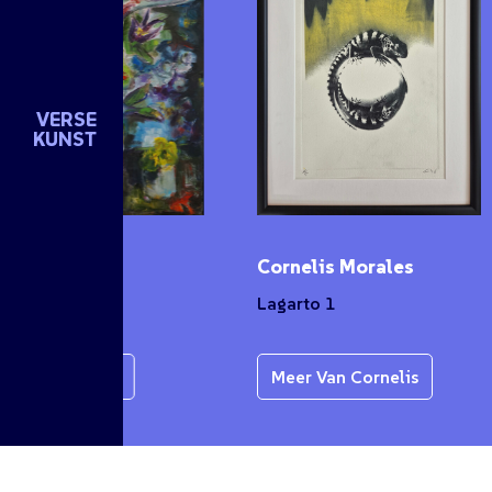
VERSE
KUNST
n de Groot
Cornelis Morales
et
Lagarto 1
r Van Karen
Meer Van Cornelis