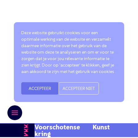
Deze website gebruikt cookies voor een
optimale werking van de website en verzamelt
daarmee informatie over het gebruik van de
website om deze te analyseren en om er voor te
zorgen dat je voor jou relevante informatie te
zien krijgt. Door op 'accepteer' te klikken, geef je
aan akkoord te zijn met het gebruik van cookies .
ACCEPTEER
ACCEPTEER NIET
Voorschotense Kunst
kring