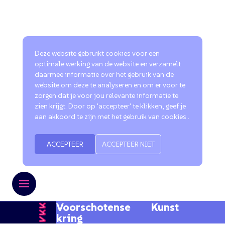
Deze website gebruikt cookies voor een
optimale werking van de website en verzamelt
daarmee informatie over het gebruik van de
website om deze te analyseren en om er voor te
zorgen dat je voor jou relevante informatie te
zien krijgt. Door op 'accepteer' te klikken, geef je
aan akkoord te zijn met het gebruik van cookies .
ACCEPTEER
ACCEPTEER NIET
Voorschotense Kunst
kring