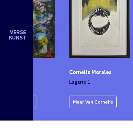
VERSE
KUNST
n de Groot
Cornelis Morales
et
Lagarto 1
r Van Karen
Meer Van Cornelis