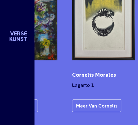
VERSE
KUNST
en de Groot
Cornelis Morales
ket
Lagarto 1
er Van Karen
Meer Van Cornelis