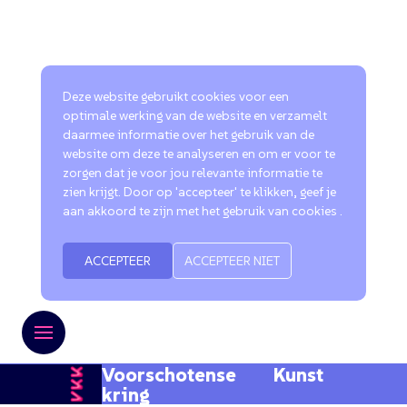
Deze website gebruikt cookies voor een
optimale werking van de website en verzamelt
daarmee informatie over het gebruik van de
website om deze te analyseren en om er voor te
zorgen dat je voor jou relevante informatie te
zien krijgt. Door op 'accepteer' te klikken, geef je
aan akkoord te zijn met het gebruik van cookies .
ACCEPTEER
ACCEPTEER NIET
Voorschotense Kunst
kring