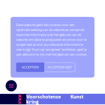
Deze website gebruikt cookies voor een
optimale werking van de website en verzamelt
daarmee informatie over het gebruik van de
website om deze te analyseren en om er voor te
zorgen dat je voor jou relevante informatie te
zien krijgt. Door op 'accepteer' te klikken, geef je
aan akkoord te zijn met het gebruik van cookies .
ACCEPTEER
ACCEPTEER NIET
Voorschotense Kunst
kring