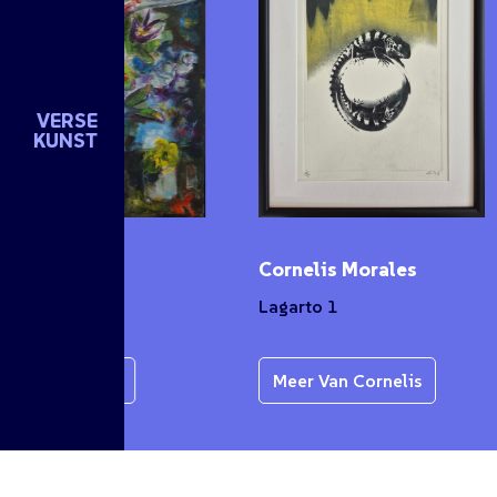
VERSE
KUNST
n de Groot
Cornelis Morales
et
Lagarto 1
r Van Karen
Meer Van Cornelis