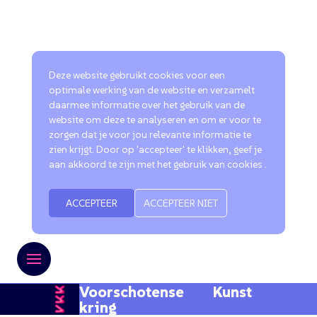
Deze website gebruikt cookies voor een
optimale werking van de website en verzamelt
daarmee informatie over het gebruik van de
website om deze te analyseren en om er voor te
zorgen dat je voor jou relevante informatie te
zien krijgt. Door op 'accepteer' te klikken, geef je
aan akkoord te zijn met het gebruik van cookies .
ACCEPTEER
ACCEPTEER NIET
Voorschotense Kunst
kring