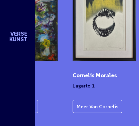
VERSE
KUNST
n de Groot
Cornelis Morales
et
Lagarto 1
r Van Karen
Meer Van Cornelis