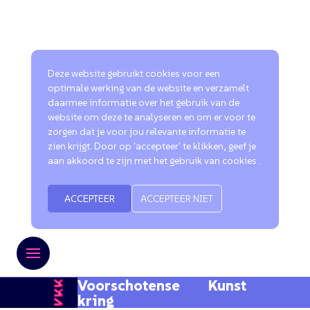
Deze website gebruikt cookies voor een
optimale werking van de website en verzamelt
daarmee informatie over het gebruik van de
website om deze te analyseren en om er voor te
zorgen dat je voor jou relevante informatie te
zien krijgt. Door op 'accepteer' te klikken, geef je
aan akkoord te zijn met het gebruik van cookies .
ACCEPTEER
ACCEPTEER NIET
Voorschotense Kunst
kring