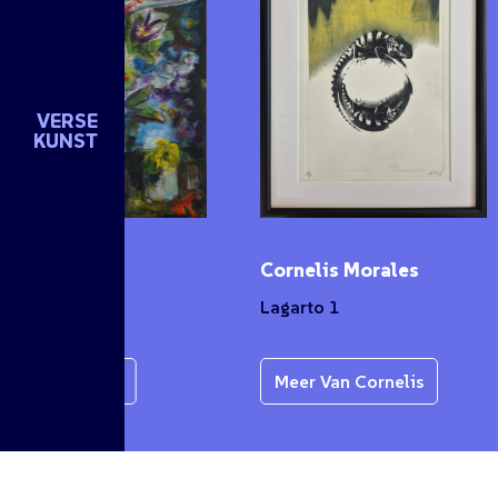
VERSE
KUNST
en de Groot
Cornelis Morales
ket
Lagarto 1
er Van Karen
Meer Van Cornelis