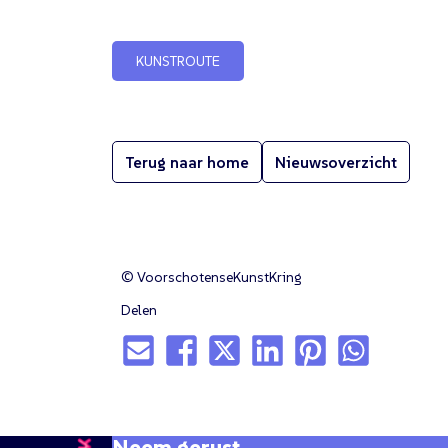
KUNSTROUTE
Terug naar home
Nieuwsoverzicht
© VoorschotenseKunstKring
Delen
Neem gerust