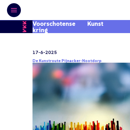
Voorschotense Kunst
kring
17-6-2025
De Kunstroute Pijnacker-Nootdorp