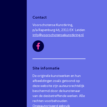
Contact
Voorschotense Kunstkring,
p/a Rapenburg 46, 2311 EX Leiden
info@voorschotensekunstkring.nl
Site informatie
De originele kunstwerken en hun
afbeeldingen zoals getoond op
deze website zijn auteursrechtelijk
beschermd door de kunstenaar
van de desbetreffende werken. Alle
rechten voorbehouden.
Ongeautoriseerd gebruik