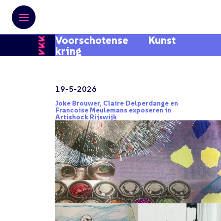
Voorschotense Kunst
kring
19-5-2026
Joke Brouwer, Claire Delperdange en
Francoise Meulemans exposeren in
Artishock Rijswijk