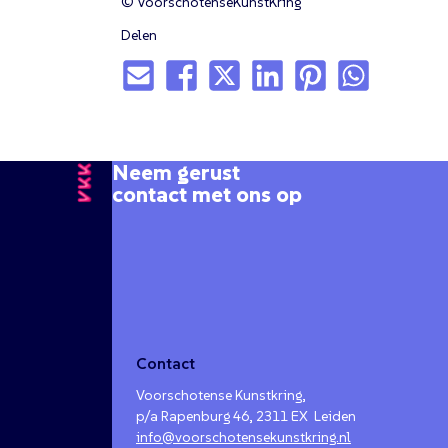
© VoorschotenseKunstKring
Delen
Neem gerust
contact met ons op
Contact
Voorschotense Kunstkring,
p/a Rapenburg 46, 2311 EX Leiden
info@voorschotensekunstkring.nl